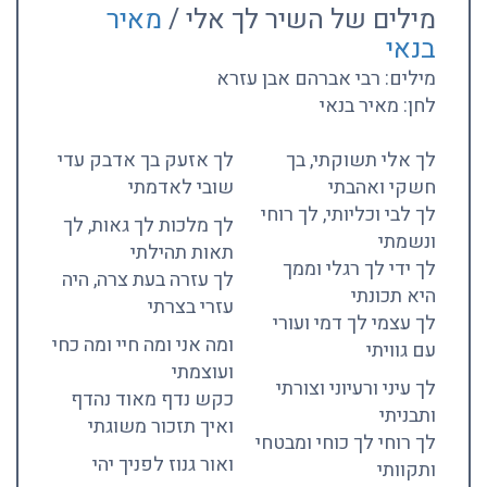
מילים של השיר לך אלי /
מאיר
בנאי
מילים: רבי אברהם אבן עזרא
לחן: מאיר בנאי
לך אלי תשוקתי, בך
לך אזעק בך אדבק עדי
חשקי ואהבתי
שובי לאדמתי
לך לבי וכליותי, לך רוחי
לך מלכות לך גאות, לך
ונשמתי
תאות תהילתי
לך ידי לך רגלי וממך
לך עזרה בעת צרה, היה
היא תכונתי
עזרי בצרתי
לך עצמי לך דמי ועורי
ומה אני ומה חיי ומה כחי
עם גוויתי
ועוצמתי
לך עיני ורעיוני וצורתי
כקש נדף מאוד נהדף
ותבניתי
ואיך תזכור משוגתי
לך רוחי לך כוחי ומבטחי
ואור גנוז לפניך יהי
ותקוותי