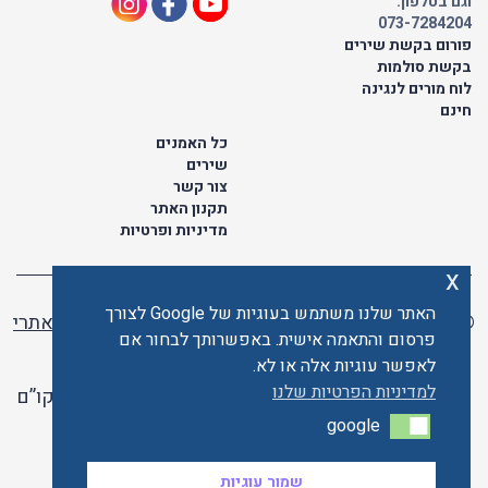
וגם בטלפון:
073-7284204
פורום בקשת שירים
בקשת סולמות
לוח מורים לנגינה
חינם
כל האמנים
שירים
צור קשר
תקנון האתר
מדיניות ופרטיות
x
האתר שלנו משתמש בעוגיות של Google לצורך
© כל הזכויות שמורות לתו ישראלי | ליאור מזור -
בניית אתרי
פרסום והתאמה אישית. באפשרותך לבחור אם
וורדפרס
לאפשר עוגיות אלה או לא.
למדיניות הפרטיות שלנו
האתר פועל ברשיון אקו”ם
google
google
האתר מאובטח ע"י קארדקום
שמור עוגיות