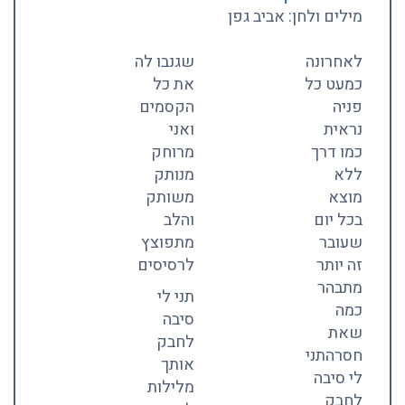
מילים ולחן: אביב גפן
לאחרונה
שגנבו לה
כמעט כל
את כל
פניה
הקסמים
נראית
ואני
כמו דרך
מרוחק
ללא
מנותק
מוצא
משותק
בכל יום
והלב
שעובר
מתפוצץ
זה יותר
לרסיסים
מתבהר
תני לי
כמה
סיבה
שאת
לחבק
חסרה
תני
אותך
לי סיבה
מלילות
לחבק