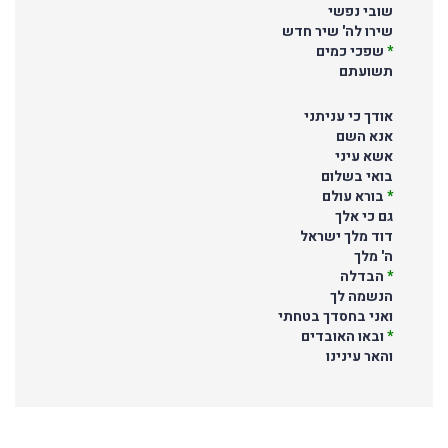
שובי נפשי
שירו לה' שיר חדש
*
שפכי כמים
תשועתם
אודך כי עניתני
אנא השם
אשא עיני
בואי בשלום
*
בורא עולם
גם כי אלך
דוד מלך ישראל
ה' מלך
*
הבדלה
הנשמה לך
ואני בחסדך בטחתי
*
ובאו האובדים
והאר עינינו