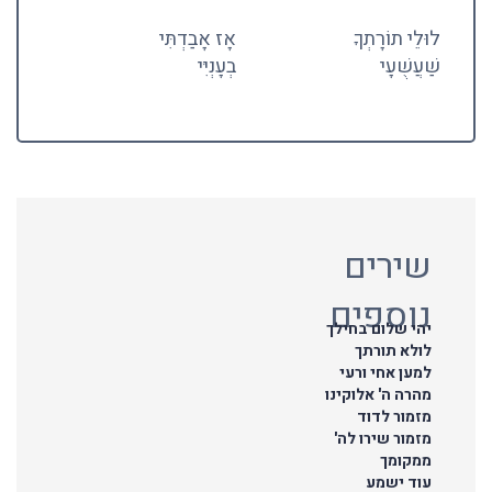
לוּלֵי תוֹרָתְךָ
אָז אָבַדְתִּי
שַׁעֲשֻׁעָי
בְעָנְיִּי
שירים
נוספים
יהי שלום בחילך
לולא תורתך
למען אחי ורעי
מהרה ה' אלוקינו
מזמור לדוד
מזמור שירו לה'
ממקומך
עוד ישמע