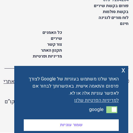
פורום בקשת שירים
בקשת סולמות
לוח מורים לנגינה
חינם
כל האמנים
שירים
צור קשר
תקנון האתר
מדיניות ופרטיות
x
האתר שלנו משתמש בעוגיות של Google לצורך
© כל הזכויות שמורות לתו ישראלי | ליאור מזור -
בניית אתרי
פרסום והתאמה אישית. באפשרותך לבחור אם
וורדפרס
לאפשר עוגיות אלה או לא.
למדיניות הפרטיות שלנו
האתר פועל ברשיון אקו”ם
google
google
האתר מאובטח ע"י קארדקום
שמור עוגיות