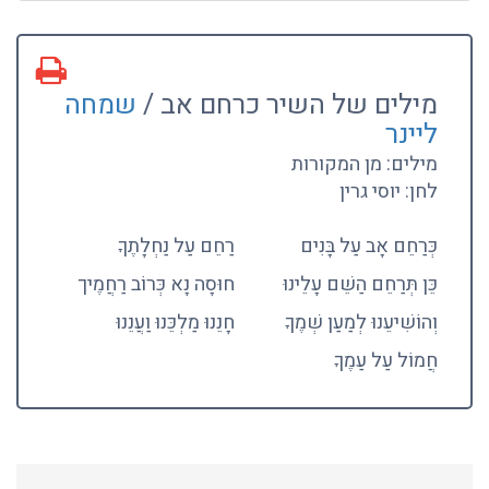
מילים של השיר כרחם אב /
שמחה
ליינר
מילים: מן המקורות
לחן: יוסי גרין
כְּרַחֵם אָב עַל בָּנִים
רַחֵם עַל נַחְלָתֶךָ
כֵּן תְּרַחֵם הַשֵׁם עָלֵינוּ
חוּסָה נָא כְּרוֹב רַחֲמֶיך
וְהוֹשִׁיעֵנוּ לְמַעַן שְׁמֶךָ
חָנֵנוּ מַלְכֵּנוּ וַעֲנֵנוּ
חֲמוֹל עַל עַמֶךָ