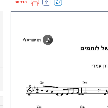
י
הדפסה