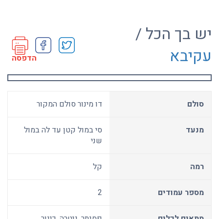
יש בך הכל /
עקיבא
הדפסה
סולם
דו מינור סולם המקור
מנעד
סי במול קטן עד לה במול
שני
רמה
קל
מספר עמודים
2
מתאים לכלים
פסנתר, גיטרה, כינור,