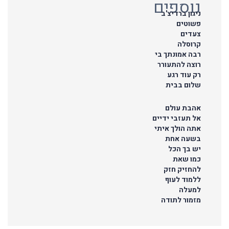
נוספים
ניגון ברדיצ'ב
פשוטים
צעדים
קרוסלה
רבה אמונתך בי
רוצה להתעורר
רק עוד רגע
שלום בבית
אהבת עולם
אל תעזבי ידיים
אתה הולך איתי
בשעה אחת
יש בך הכל
כמו שאת
להחזיק חזק
ללמוד לעוף
למעלה
מזמור לתודה