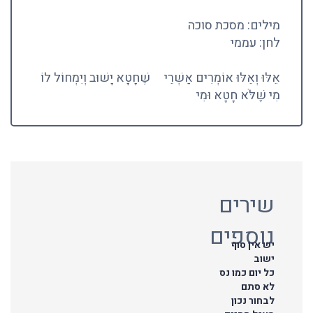
מילים: מסכת סוכה
לחן: עממי
אֵלּוּ וְאֵלּוּ אוֹמְרִים אַשְׁרֵי
שֶׁחָטָא יָשׁוּב וְיִמְחוֹל לוֹ
מִי שֶׁלֹּא חָטָא וּמִי
שירים
נוספים
יש אין סוף
ישוב
כל יום כמו נס
לא סתם
לבחור נכון