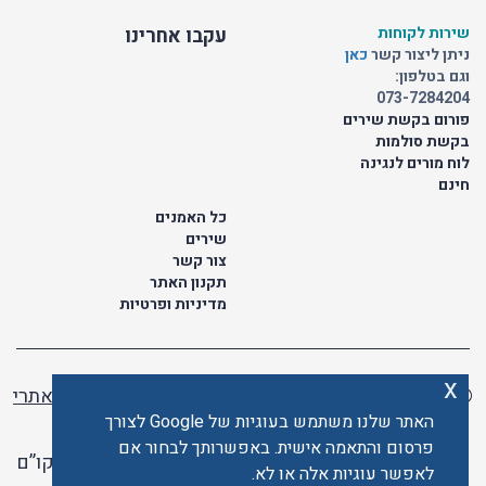
שירות לקוחות
עקבו אחרינו
ניתן ליצור קשר
כאן
וגם בטלפון:
073-7284204
פורום בקשת שירים
בקשת סולמות
לוח מורים לנגינה
חינם
כל האמנים
שירים
צור קשר
תקנון האתר
מדיניות ופרטיות
x
© כל הזכויות שמורות לתו ישראלי | ליאור מזור -
בניית אתרי
וורדפרס
האתר שלנו משתמש בעוגיות של Google לצורך
פרסום והתאמה אישית. באפשרותך לבחור אם
האתר פועל ברשיון אקו”ם
לאפשר עוגיות אלה או לא.