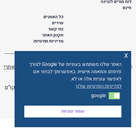
לוח מורים לנגינה
חינם
כל האמנים
שירים
צור קשר
תקנון האתר
מדיניות ופרטיות
x
האתר שלנו משתמש בעוגיות של Google לצורך
© כל הזכויות שמורות לתו ישראלי | ליאור מזור -
בניית אתרי
פרסום והתאמה אישית. באפשרותך לבחור אם
וורדפרס
לאפשר עוגיות אלה או לא.
למדיניות הפרטיות שלנו
האתר פועל ברשיון אקו”ם
google
google
האתר מאובטח ע"י קארדקום
שמור עוגיות