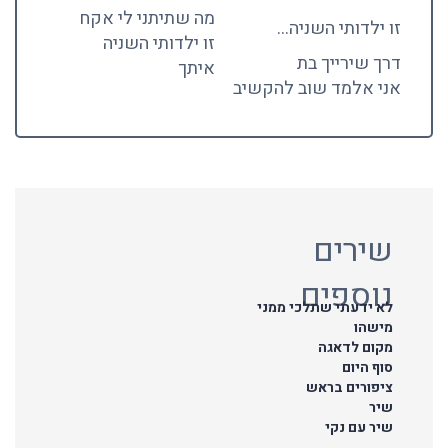
מה שתיתני לי אקח
זו ילדותי השניה…
זו ילדותי השניה
דרך שירייך בת
איתך
אני אלמד שוב להקשיב
שירים
נוספים
לא ידעתי שתלכי ממני
מישהו
מקום לדאגה
סוף היום
ציפורים בראש
שיר
שיר עם נקי