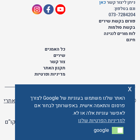
ניתן ליצור קשר
כאן
וגם בטלפון:
073-7284204
פורום בקשת שירים
בקשת סולמות
לוח מורים לנגינה
חינם
כל האמנים
שירים
צור קשר
תקנון האתר
מדיניות ופרטיות
x
האתר שלנו משתמש בעוגיות של Google לצורך
© כל הזכויות שמורות לתו ישראלי | ליאור מזור -
בניית אתרי
פרסום והתאמה אישית. באפשרותך לבחור אם
וורדפרס
לאפשר עוגיות אלה או לא.
למדיניות הפרטיות שלנו
האתר פועל ברשיון אקו”ם
google
google
האתר מאובטח ע"י קארדקום