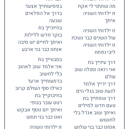
מה שתתני לי אקח
בפסיעותייך אצעד
זו ילדותי השניה
בדרך אל הפלאים
איתך
שבעה
בחיוכייך בת
זו ילדותי השניה
בוקר חדש ללילות
עול השנים כבר נשכח
ואיתך לחיים יש סיבה
זו ילדותי השניה
אנחנו כבר בני ארבע
ליבי נפתח
במבטייך בת
דרך עינייך בת
אני אלמד שוב לאהוב
אני רואה ומגלה שוב
בלי לחשוב
עולם
בדמעותייך ארעד
דרך ידייך אלמד
כאילו סוף העולם קרוב
לגעת שוב בגלי הים
בחיבוקייך בת
דרך שפתייך בת
רטט עובר בגופי
טעם חדש למילים
ואיתך יום נוסף אבקש
ואיתך שוב אגדל בלי
ואנו כבר בני חמש
לחשוש
אנחנו כבר בני שלוש
זו ילדותי השניה