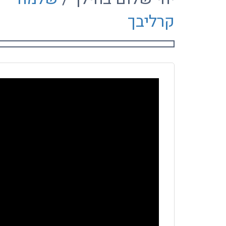
קרליבך