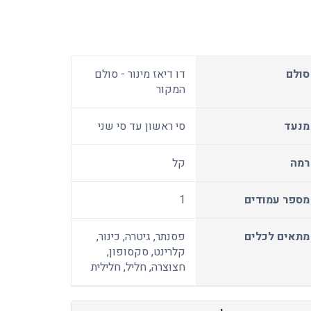
סולם
דו דיאז מינור - סולם
המקור
מנעד
סי ראשון עד סי שני
רמה
קל
מספר עמודים
1
מתאים לכלים
פסנתר, גיטרה, כינור,
קלרינט, סקסופון,
חצוצרה, חליל, חלילית