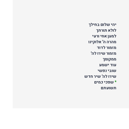
יהי שלום בחילך
לולא תורתך
למען אחי ורעי
מהרה ה' אלוקינו
מזמור לדוד
מזמור שירו לה'
ממקומך
עוד ישמע
שובי נפשי
שירו לה' שיר חדש
*
שפכי כמים
תשועתם