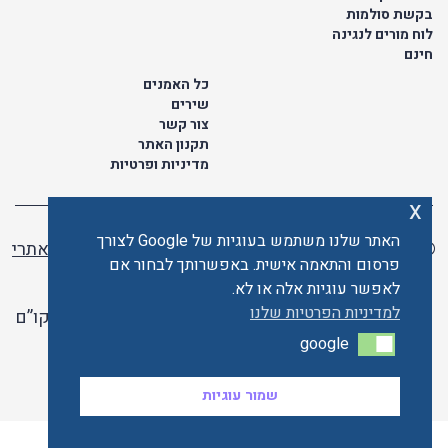
בקשת סולמות
לוח מורים לנגינה
חינם
כל האמנים
שירים
צור קשר
תקנון האתר
מדיניות ופרטיות
x
האתר שלנו משתמש בעוגיות של Google לצורך
© כל הזכויות שמורות לתו ישראלי | ליאור מזור -
בניית אתרי
פרסום והתאמה אישית. באפשרותך לבחור אם
וורדפרס
לאפשר עוגיות אלה או לא.
למדיניות הפרטיות שלנו
האתר פועל ברשיון אקו”ם
google
google
האתר מאובטח ע"י קארדקום
שמור עוגיות