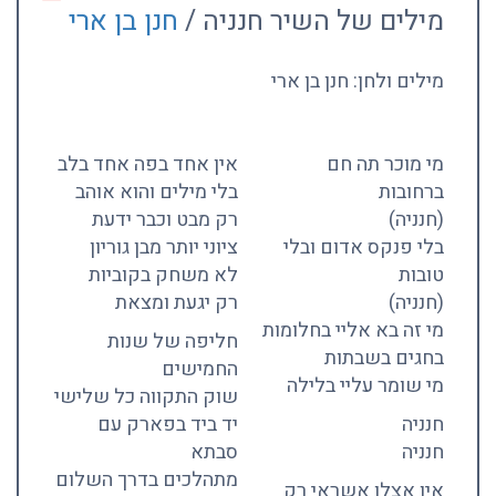
מילים של השיר חנניה /
חנן בן ארי
מילים ולחן: חנן בן ארי
מי מוכר תה חם
אין אחד בפה אחד בלב
ברחובות
בלי מילים והוא אוהב
(חנניה)
רק מבט וכבר ידעת
בלי פנקס אדום ובלי
ציוני יותר מבן גוריון
טובות
לא משחק בקוביות
(חנניה)
רק יגעת ומצאת
מי זה בא אליי בחלומות
חליפה של שנות
בחגים בשבתות
החמישים
מי שומר עליי בלילה
שוק התקווה כל שלישי
חנניה
יד ביד בפארק עם
חנניה
סבתא
מתהלכים בדרך השלום
אין אצלו אשראי רק