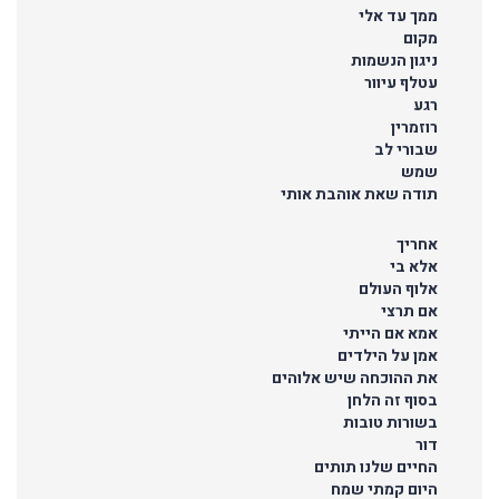
ממך עד אלי
מקום
ניגון הנשמות
עטלף עיוור
רגע
רוזמרין
שבורי לב
שמש
תודה שאת אוהבת אותי
אחריך
אלא בי
אלוף העולם
אם תרצי
אמא אם הייתי
אמן על הילדים
את ההוכחה שיש אלוהים
בסוף זה הלחן
בשורות טובות
דור
החיים שלנו תותים
היום קמתי שמח