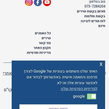
וגם בטלפון:
073-7284204
פורום בקשת שירים
בקשת סולמות
לוח מורים לנגינה
חינם
כל האמנים
שירים
צור קשר
תקנון האתר
מדיניות ופרטיות
x
האתר שלנו משתמש בעוגיות של Google לצורך
© כל הזכויות שמורות לתו ישראלי | ליאור מזור -
בניית אתרי
פרסום והתאמה אישית. באפשרותך לבחור אם
וורדפרס
לאפשר עוגיות אלה או לא.
למדיניות הפרטיות שלנו
האתר פועל ברשיון אקו”ם
google
google
האתר מאובטח ע"י קארדקום
שמור עוגיות