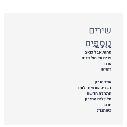
שירים
נוספים
עיניים שלי
פחות אבל כואב
פנים אל מול פנים
פרח
רומיאו
אפר ואבק
דברים שרציתי לומר
התחלה חדשה
חלון לים התיכון
יורם
כשתגדל