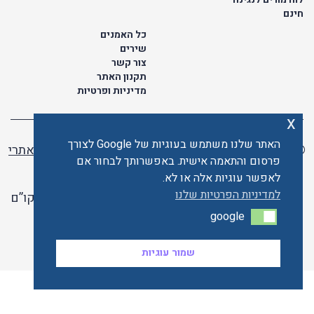
חינם
כל האמנים
שירים
צור קשר
תקנון האתר
מדיניות ופרטיות
x
האתר שלנו משתמש בעוגיות של Google לצורך
© כל הזכויות שמורות לתו ישראלי | ליאור מזור -
בניית אתרי
פרסום והתאמה אישית. באפשרותך לבחור אם
וורדפרס
לאפשר עוגיות אלה או לא.
למדיניות הפרטיות שלנו
האתר פועל ברשיון אקו”ם
google
google
האתר מאובטח ע"י קארדקום
שמור עוגיות