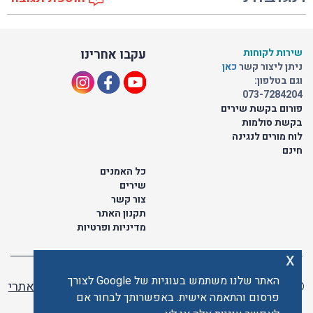
שירות לקוחות
עקבו אחרינו
ניתן ליצור קשר
כאן
וגם בטלפון:
073-7284204
פורום בקשת שירים
בקשת סולמות
לוח מורים לנגינה
חינם
כל האמנים
שירים
צור קשר
תקנון האתר
מדיניות ופרטיות
x
האתר שלנו משתמש בעוגיות של Google לצורך
© כל הזכויות שמורות לתו ישראלי | ליאור מזור -
בניית אתרי
פרסום והתאמה אישית. באפשרותך לבחור אם
וורדפרס