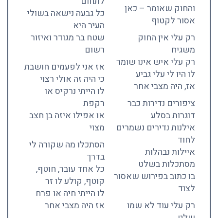
לתחום
והחוק שאומר – כאן
כל גבעה נישאה בשולי
אסור לקטוף
העיר היא
רק עלי אין החוק
שטח בר מגודר ואיזור
משגיח
רשום
רק עלי איש אינו שומר
אז אני לפעמים חושבת
לו היו לי עלי גביע
כי היה זה אולי רצוי
אז, היה מצבי אחר
לו הייתי נרקיס או
ציפורים נדירות כבר
רקפת
דוגרות בסלע
או אפילו איזה בן חצב
אילנות נדירים נשמרים
מצוי
לחוד
הסתכלו מה שקורה לי
איילות נבהלות
בדרך
מסתכלות בשלט
כל אחד עובר, חוטף,
בו כתוב בפירוש שאסור
קוטף, קולע לו זר
לצוד
לו הייתי חיה או פרח
רק עלי עוד לא שמו
אז היה מצבי אחר
שלט