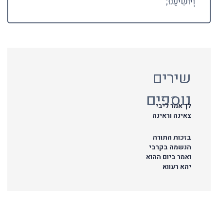
וְיוֹשִׁיעֵנוּ;
שירים
נוספים
לך אמר ליבי
צאינה וראינה
בזכות התורה
הנשמה בקרבי
ואמר ביום ההוא
יהא רעווא