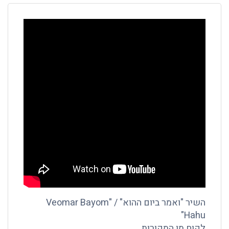
השיר "ואמר ביום ההוא" / "Veomar Bayom
Hahu"
לקוח מן המקורות