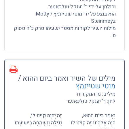
והולחן על ידי ר' יענקל טולכאנער.
הוא בוצע על ידי מוטי שטיינמץ / Motty
Steinmeyz
מילות השיר לקוחות מספר ישעיהו פרק כ"ה פסוק
ט'.
מילים של השיר ואמר ביום ההוא /
מוטי שטיינמץ
מילים: מן המקורות
לחן: ר' יענקל טולכאנער
וְאָמַר בַּיּוֹם הַהוּא,
זֶה יְהוָה קִוִּינוּ לוֹ,
הִנֵּה אֱלֹהֵינוּ זֶה קִוִּינוּ לוֹ
נָגִילָה וְנִשְׂמְחָה בִּישׁוּעָתוֹ.