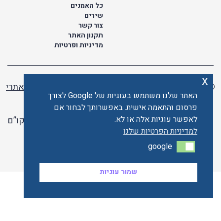
כל האמנים
שירים
צור קשר
תקנון האתר
מדיניות ופרטיות
x
© כל הזכויות שמורות לתו ישראלי | ליאור מזור -
בניית אתרי
האתר שלנו משתמש בעוגיות של Google לצורך
וורדפרס
פרסום והתאמה אישית. באפשרותך לבחור אם
לאפשר עוגיות אלה או לא.
האתר פועל ברשיון אקו”ם
למדיניות הפרטיות שלנו
האתר מאובטח ע"י קארדקום
google
google
שמור עוגיות