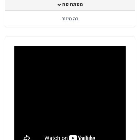
מפתח פה
רה מינור