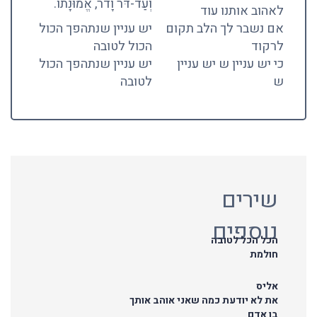
וְעַד-דֹּר וָדֹר, אֱמוּנָתוֹ.
לאהוב אותנו עוד
אם נשבר לך הלב תקום
יש עניין שנתהפך הכול
לרקוד
הכול לטובה
כי יש עניין ש יש עניין
יש עניין שנתהפך הכול
ש
לטובה
שירים
נוספים
הכל הכל לטובה
חולמת
אליס
את לא יודעת כמה שאני אוהב אותך
בן אדם