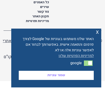
כל האמנים
שירים
צור קשר
תקנון האתר
מדיניות ופרטיות
x
האתר שלנו משתמש בעוגיות של Google לצורך
© כל הזכויות שמורות לתו ישראלי | ליאור מזור -
בניית אתרי
פרסום והתאמה אישית. באפשרותך לבחור אם
וורדפרס
לאפשר עוגיות אלה או לא.
למדיניות הפרטיות שלנו
האתר פועל ברשיון אקו”ם
google
google
האתר מאובטח ע"י קארדקום
שמור עוגיות