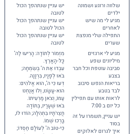
שלווה ורוגע ושמונה
יש עניין שנתהפך הכול
ילדים
לטובה
מגיע לי מה שיש
יש עניין שנתהפך הכול
לאחרים
הכול לטובה
התפילה שלי מנפצת
יש עניין שנתהפך הכול
שערים
לטובה
מגיע לי ארגזים
מִזְמוֹר לְתוֹדָה: הָרִיעוּ לַה'
מיליונים שפע
כָּל-הָאָרֶץ.
סביבה עוטפת וכל חבר
עִבְדוּ אֶת ה' בְּשִׂמְחָה;
בצבע
בֹּאוּ לְפָנָיו, בִּרְנָנָה.
בריאות הנפש סיבוב
דְּעוּ כִּי ה', הוּא אֱלֹהִים:
לבד בטבע
הוּא-עָשָׂנוּ, וְלוֹ אֲנַחְנוּ
לראות אותו עם תפילין
עַמּוֹ, וְצֹאן מַרְעִיתוֹ.
כל יום ב 7:00
בֹּאוּ שְׁעָרָיו, בְּתוֹדָה
חֲצֵרֹתָיו בִּתְהִלָּה; הוֹדוּ לוֹ,
יש עניין, תשמרו על זה
בָּרְכוּ שְׁמוֹ.
בסוד
כִּי-טוֹב ה' לְעוֹלָם חַסְדּוֹ;
איך לגרום לאלוקים