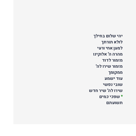
יהי שלום בחילך
לולא תורתך
למען אחי ורעי
מהרה ה' אלוקינו
מזמור לדוד
מזמור שירו לה'
ממקומך
עוד ישמע
שובי נפשי
שירו לה' שיר חדש
*
שפכי כמים
תשועתם