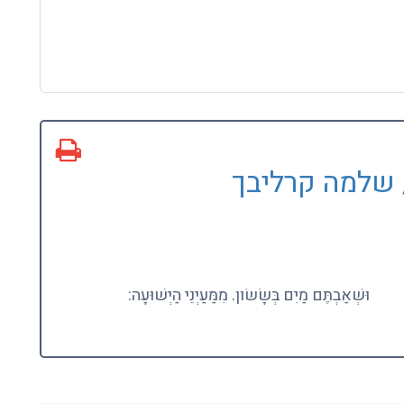
שלמה קרליבך
וּשְׁאַבְתֶּם מַיִם בְּשָׂשׂון. מִמַּעַיְנֵי הַיְשׁוּעָה: