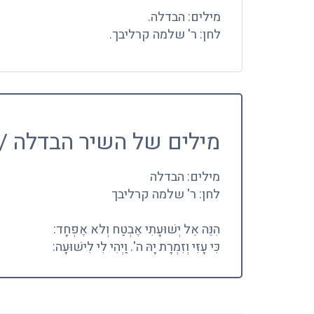
מילים: הבדלה.
לחן: ר' שלמה קרליבך.
מילים של השיר הבדלה /
מילים: הבדלה
לחן: ר' שלמה קרליבך
הִנֵּה אֵל יְשׁוּעָתִי אֶבְטַח וְלא אֶפְחָד:
כִּי עָזִּי וְזִמְרָת יָהּ ה'. וַיְהִי לִי לִישׁוּעָה: