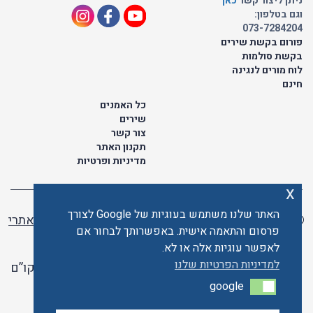
ניתן ליצור קשר
כאן
וגם בטלפון:
073-7284204
פורום בקשת שירים
בקשת סולמות
לוח מורים לנגינה
חינם
כל האמנים
שירים
צור קשר
תקנון האתר
מדיניות ופרטיות
x
האתר שלנו משתמש בעוגיות של Google לצורך
© כל הזכויות שמורות לתו ישראלי | ליאור מזור -
בניית אתרי
פרסום והתאמה אישית. באפשרותך לבחור אם
וורדפרס
לאפשר עוגיות אלה או לא.
למדיניות הפרטיות שלנו
האתר פועל ברשיון אקו”ם
google
google
האתר מאובטח ע"י קארדקום