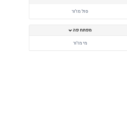
סול מז'ור
מפתח פה
מי מז'ור