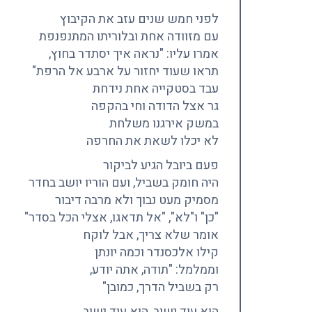
לפני חמש שנים עזב את הקיבוץ
עם מזוודה אחת ובלוריתו המתנפנפת
אמרו עליו: "נראה איך יסתדר בחוץ,
תראו שעוד יחזור על ארבע אל הרפת"
עבד בסטקייה אחת נידחת
גר אצל הדודה וחי בהקפה
במשק אירגנו משלחת
לא יכלו לשאת את החרפה
פעם ביובל הגיע לביקור
היה חומק בשביל, ועם הוריו יושב בחדר
מסמיק מעט נבוך ולא מרבה דיבור
"כן" ו"לא", "אל תדאגו, אצלי הכל בסדר"
אומר שלא צריך, אבל לוקח
קילו אלכסנדר וכמה יונתן
וממלמל: "תודה, אתה יודע,
רק בשביל הדרך, כמובן"
הוא עוד ישוב, הוא עוד ישוב