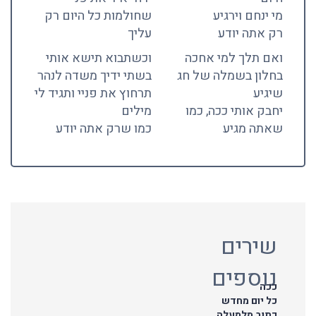
מי ינחם וירגיע
שחולמות כל היום רק
רק אתה יודע
עליך
ואם תלך למי אחכה
וכשתבוא תישא אותי
בחלון בשמלה של חג
בשתי ידיך משדה לנהר
שיגיע
תרחוץ את פניי ותגיד לי
יחבק אותי ככה, כמו
מילים
שאתה מגיע
כמו שרק אתה יודע
שירים
נוספים
ככה
כל יום מחדש
כתוב מלמעלה