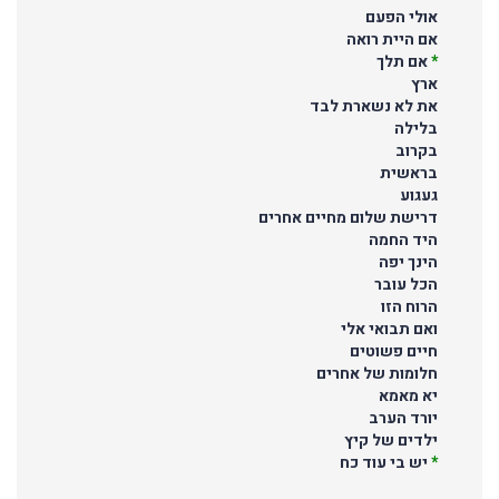
אולי הפעם
אם היית רואה
*
אם תלך
ארץ
את לא נשארת לבד
בלילה
בקרוב
בראשית
געגוע
דרישת שלום מחיים אחרים
היד החמה
הינך יפה
הכל עובר
הרוח הזו
ואם תבואי אלי
חיים פשוטים
חלומות של אחרים
יא מאמא
יורד הערב
ילדים של קיץ
*
יש בי עוד כח