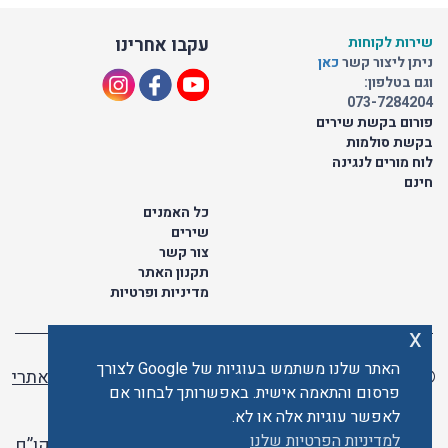
שירות לקוחות
עקבו אחרינו
ניתן ליצור קשר
כאן
וגם בטלפון:
073-7284204
פורום בקשת שירים
בקשת סולמות
לוח מורים לנגינה
חינם
כל האמנים
שירים
צור קשר
תקנון האתר
מדיניות ופרטיות
x
האתר שלנו משתמש בעוגיות של Google לצורך
© כל הזכויות שמורות לתו ישראלי | ליאור מזור -
בניית אתרי
פרסום והתאמה אישית. באפשרותך לבחור אם
וורדפרס
לאפשר עוגיות אלה או לא.
למדיניות הפרטיות שלנו
האתר פועל ברשיון אקו”ם