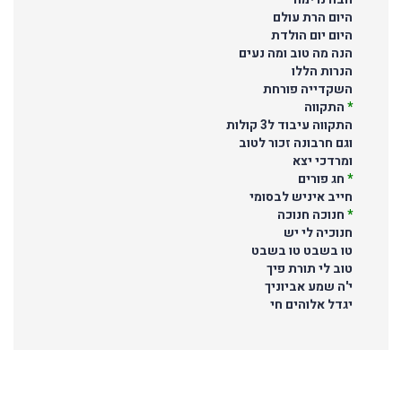
היום הרת עולם
היום יום הולדת
הנה מה טוב ומה נעים
הנרות הללו
השקדייה פורחת
*
התקווה
התקווה עיבוד ל3 קולות
וגם חרבונה זכור לטוב
ומרדכי יצא
*
חג פורים
חייב איניש לבסומי
*
חנוכה חנוכה
חנוכיה לי יש
טו בשבט טו בשבט
טוב לי תורת פיך
י'ה שמע אביוניך
יגדל אלוהים חי