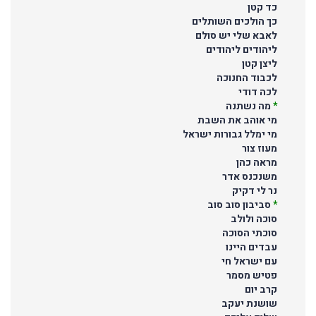
כד קטן
כך הולכים השותלים
לאבא שלי יש סולם
ליהודים ליהודים
ליצן קטן
לכבוד החנוכה
לכה דודי
*
מה נשתנה
מי אוהב את השבת
מי ימלל גבורות ישראל
מעוז צור
מראה כהן
משנכנס אדר
נר לי דקיק
*
סביבון סוב סוב
סוכה ולולב
סוכתי הסוכה
עבדים היינו
עם ישראל חי
פטיש מסמר
קרב יום
שושנת יעקב