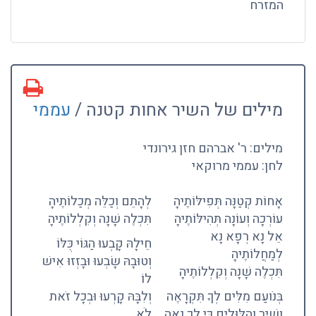
המזרח
מילים של השיר אחות קטנה /
עממי
מילים: ר' אברהם חזן גירונדי
לחן: עממי מרוקאי
אָחוֹת קְטַנָּה תְּפִילּוֹתֶיהָ
לְהָתֵם וְכַלֵּה מְכַלוֹתֶיהָ
עוֹרְכָה וְעוֹנָה תְּהִילּוֹתֶיהָ
תִּכְלֶה שָׁנָה וְקִלְלוֹתֶיהָ
אֵל נָא רְפָא נָא
חֵילָהּ קָבְעוּ הַגּוֹי כֻּלּוֹ
לְמַחֲלוֹתֶיהָ
וְטוּבָהּ שָׂבְעוּ וּבָזְזוּ אִישׁ
תִּכְלֶה שָׁנָה וְקִלְלוֹתֶיהָ
לוֹ
בְּנֹועַם מִלִּים לְךָ תִּקְרָאֶה
וְלִבָּהּ קָרְעוּ וּבְכָל זֹאת
וְשִׁיר וְהִלּוּלִים כִּי לְךָ נָאֶה
לֹא