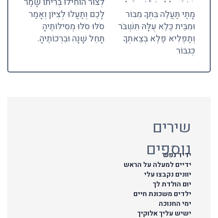
לְצוּר הוֹחִילוּ בְּרִיתוֹ שָׁמַר
מָתַי תַּעֲלֶה בִּתְּךָ מִבּוֹר
לָכֶם וְתַעֲלוּ לְצִיּוֹן וְאָמַר
וּמִבֵּית כֶּלֶא עֻלָּהּ תִּשְׁבֹּר
סֹלּוּ סֹלּוּ מְסִילּוֹתֶיהָ
וְתַפְלִיא פֶלֶא בְּצֵאתְךָ
תָּחֵל שָׁנָה וּבִרְכוֹתֶיהָ.
כְּגִבּוֹר
שירים
נוספים
ידיד נפש
ידיים למעלה על הראש
יוונים נקבצו עלי
יום הולדת לך
ילדים משכונת חיים
ימי החנוכה
ישיש עליך אלוקיך