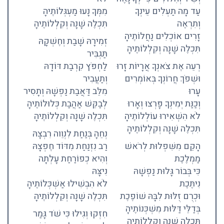
עַד מָה תַעְלִים עֵינְךָ
מִמְּךָ נָעוּ מַעְגְּלוֹתֶיהָ
וְתִרְאֶה
תִּכְלֶה שָׁנָה וְקִלְלוֹתֶיהָ
זָרִים אוֹכְלִים נַחֲלוֹתֶיהָ
זְמִירָהּ שָׁבַת וְחֶשְׁקָהּ
תִּכְלֶה שָׁנָה וְקִלְלוֹתֶיהָ
תַּגְבִּיר
רְעֵה אֶת צֹאנְךָ אֲרָיוֹת זָרוּ
לַחְפֹּץ קִרְבַת דּוֹדָהּ
וּשְׁפֹךְ חֲרוֹנְךָ בְּאוֹמְרִים
וְתַעֲבִיר
עָרוּ
מִלֵּב דַּאֲבַת נַפְשָׁהּ וְתָסִיר
וְכַנַּת יְמִינְךָ פָּרְצוּ וְאָרוּ
לְבַקֵּשׁ אַהֲבַת כְּלוּלוֹתֶיהָ
לֹא הִשְׁאִירוּ עוֹלְלוֹתֶיהָ
תִּכְלֶה שָׁנָה וְקִלְלוֹתֶיהָ
תִּכְלֶה שָׁנָה וְקִלְלוֹתֶיהָ
נְחֵהָ בְּנַחַת לִנְוֵוה רִבְצָהּ
הָקֵם מִשִּׁפְלוּת לְרֹאשׁ
רַב נִזְנַחַת מִדּוֹד חֶפְצָהּ
מַמְלֶכֶת
וְהִיא כְפוֹרַחַת עָלְתָה
כִּי בְּבוֹר גָּלוּת נַפְשָׁהּ
נִיצָּהּ
נִיתֶּכֶת
לֹא הִבְשִׁילוּ אַשְׁכְּלוֹתֶיהָ
וּכְרֻם זֻלּוּת לִבָּהּ שׁוֹפֶכֶת
תִּכְלֶה שָׁנָה וְקִלְלוֹתֶיהָ
בְּדַלֵּי דַּלּוּת מִשְׁכְּנוֹתֶיהָ
חִזְקוּ וְגִילוּ כִּי שֹׁד גָּמַר
תִּכְלֶה שָׁנָה וְקִלְלוֹתֶיהָ