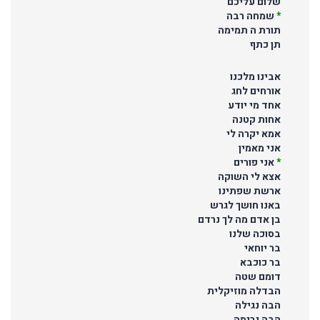
שלום עליכם
*
שמחה רבה
תורת ה תמימה
תן כתף
אבינו מלכנו
אורחים לחג
אחד מי יודע
אחות קטנה
אמא יקרה לי
אני מאמין
*
אני פורים
אצא לי השוקה
ארשת שפתינו
באנו חושך לגרש
בן אדם מה לך נרדם
בסוכה שלנו
בר יוחאי
בר כוכבא
דומם שטה
הבדלה מוזיקלית
הבה נגילה
הבה נרימה