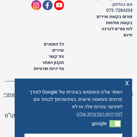
וגם בטלפון:
073-7284204
פורום בקשת שירים
בקשת סולמות
לוח מורים לנגינה
חינם
כל האמנים
שירים
צור קשר
תקנון האתר
מדיניות ופרטיות
x
האתר שלנו משתמש בעוגיות של Google לצורך
© כל הזכויות שמורות לתו ישראלי | ליאור מזור -
בניית אתרי
פרסום והתאמה אישית. באפשרותך לבחור אם
וורדפרס
לאפשר עוגיות אלה או לא.
למדיניות הפרטיות שלנו
האתר פועל ברשיון אקו”ם
google
google
האתר מאובטח ע"י קארדקום