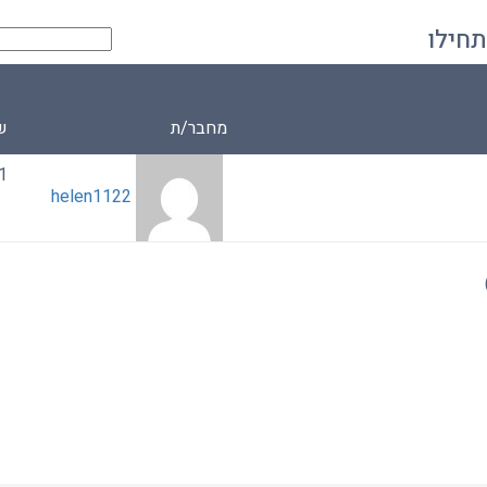
תחילו
מחבר/ת
ש
.20
helen1122