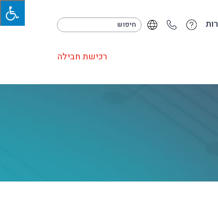
ות
רכישת חבילה