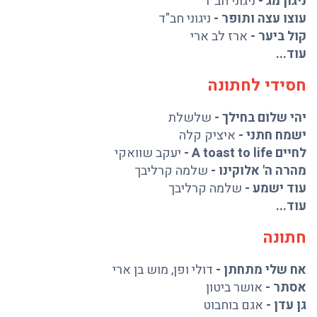
ניגון מג
-
ניגוני חב"ד
עוצו עצה ותופר
-
ניגוני חב"ד
קול ביער
-
ארז לב ארי
עוד...
חסידי לחתונה
יהי שלום בחילך
-
שלשלת
ישמח חתני
-
איציק קלה
לחיים A toast to life
-
יעקב שוואקי
מהרה ה' אלוקינו
-
שלמה קרליבך
עוד ישמע
-
שלמה קרליבך
עוד...
חתונה
אח שלי מתחתן
-
דולי ופן
,
מוש בן ארי
אסתר
-
אושר ביטון
גן עדן
-
אגם בוחבוט