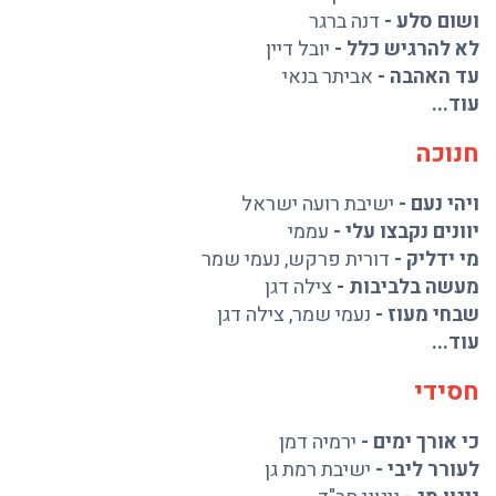
ושום סלע
-
דנה ברגר
לא להרגיש כלל
-
יובל דיין
עד האהבה
-
אביתר בנאי
עוד...
חנוכה
ויהי נעם
-
ישיבת רועה ישראל
יוונים נקבצו עלי
-
עממי
מי ידליק
-
דורית פרקש
,
נעמי שמר
מעשה בלביבות
-
צילה דגן
שבחי מעוז
-
נעמי שמר
,
צילה דגן
עוד...
חסידי
כי אורך ימים
-
ירמיה דמן
לעורר ליבי
-
ישיבת רמת גן