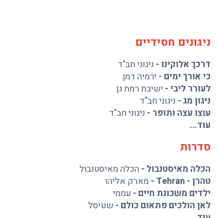
ניגונים חסידיים
דרכך אלוקינו
-
ניגוני חב"ד
כי אורך ימים
-
ירמיה דמן
לעורר ליבי
-
ישיבת רמת גן
ניגון מג
-
ניגוני חב"ד
עוצו עצה ותופר
-
ניגוני חב"ד
עוד...
סדרות
הכלה מאיסטנבול
-
הכלה מאיסטנבול
טהרן - Tehran
-
מארק אליהו
ילדים משכונת חיים
-
עממי
לאן הולכים פתאום כולם
-
שטיסל
עוד...