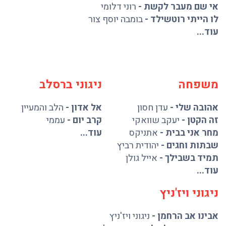
אי שם מעבר לקשת
-
רוני דלומי
לו הייתי רוטשילד
-
בומבה יוסף צור
עוד...
משפחה
ניגוני ברסלב
אהובה שלי
-
עדן חסון
אל אדון
-
הלב והמעיין
זה הקטן
-
יעקב שוואקי
קרב יום
-
עממי
מחר אני בבית
-
אתניקס
עוד...
שבתות וחגים
-
יהודית רביץ
תמיד בשבילך
-
אייל גולן
עוד...
ניגוני ויז'ניץ
אבינו אב הרחמן
-
ניגוני ויז'ניץ