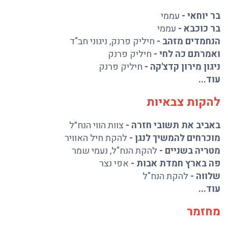
בר יוחאי
-
עממי
בר כוכבא
-
עממי
הנחמדים מזהב
-
חיליק פרנק
,
ניגוני חב"ד
ואמרתם כה לחי
-
חיליק פרנק
ניגון מירון קדצ'קה
-
חיליק פרנק
עוד...
להקות צבאיות
באביב את תשובי חזרה
-
צוות הווי הנח״ל
מוכרחים להמשיך לנגן
-
להקת חיל האוויר
מטריה בשניים
-
להקת הנח"ל
,
נעמי שמר
פה בארץ חמדת אבות
-
אפי נצר
שלווה
-
להקת הנח"ל
עוד...
מחזמר