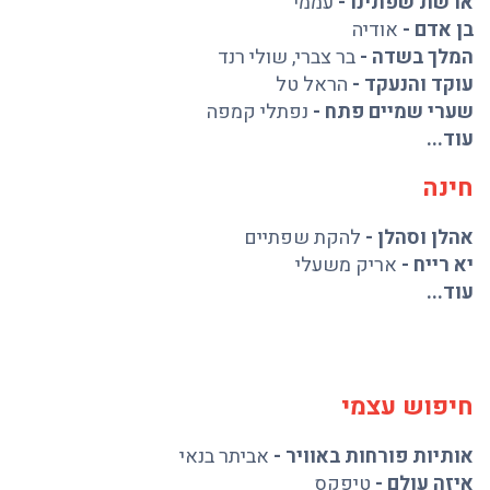
ארשת שפתינו
-
עממי
בן אדם
-
אודיה
המלך בשדה
-
בר צברי
,
שולי רנד
עוקד והנעקד
-
הראל טל
שערי שמיים פתח
-
נפתלי קמפה
עוד...
חינה
אהלן וסהלן
-
להקת שפתיים
יא רייח
-
אריק משעלי
עוד...
חיפוש עצמי
אותיות פורחות באוויר
-
אביתר בנאי
איזה עולם
-
טיפקס