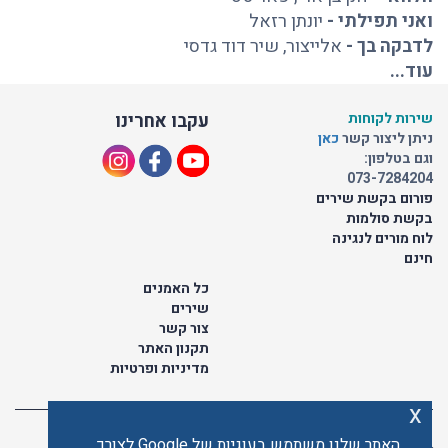
ואני תפילתי
-
יונתן רזאל
לדבקה בך
-
אלייצור
,
שיר דוד גדסי
עוד...
שירות לקוחות
עקבו אחרינו
ניתן ליצור קשר
כאן
וגם בטלפון:
073-7284204
פורום בקשת שירים
בקשת סולמות
לוח מורים לנגינה
חינם
כל האמנים
שירים
צור קשר
תקנון האתר
מדיניות ופרטיות
x
האתר שלנו משתמש בעוגיות של Google לצורך