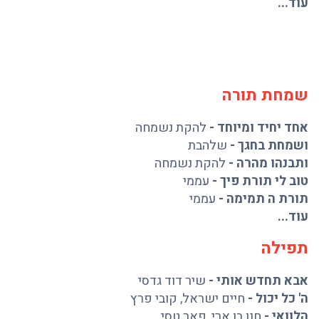
עוד...
שמחת תורה
אחד יחיד ומיוחד
-
להקת נשמחה
ושמחת בחגך
-
שלהבת
ותבנהו מהרה
-
להקת נשמחה
טוב לי תורת פיך
-
עממי
תורת ה תמימה
-
עממי
עוד...
תפילה
אבא תחדש אותי
-
שיר דוד גדסי
ה' כל יכול
-
חיים ישראל
,
קובי פרץ
הלוואי
-
חנן בן ארי
,
פאר טסי