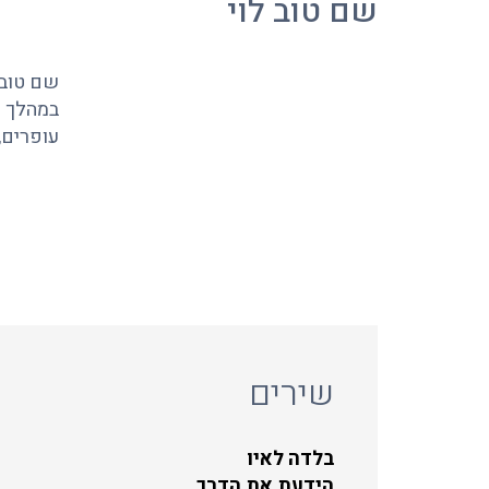
שם טוב לוי
שם טוב לוי (נולד ב-4 בפברואר 0
במהלך ה
עופרים, 
שירים
בלדה לאיו
הידעת את הדרך