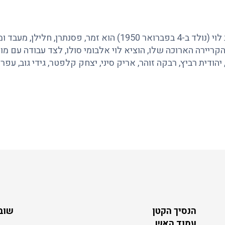
195) הוא זמר, פסנתרן, חלילן, מעבד ומלחין ישראלי.
קריירה הארוכה שלו, הוציא לוי אלבומי סולו, לצד עבודה עם מו
יהודית רביץ, רבקה זוהר, אריק סיני, יצחק קלפטר, גידי גוב, עפ
הנסיך הקטן
שובי
עמוד האש