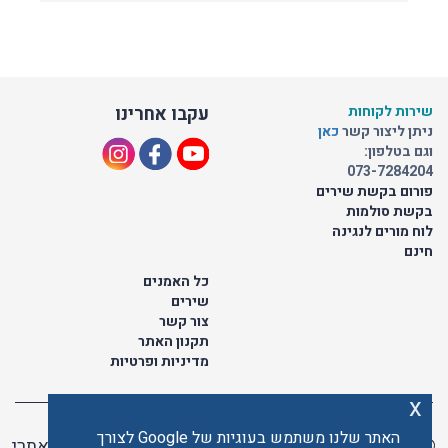
שירות לקוחות
עקבו אחרינו
ניתן ליצור קשר
כאן
וגם בטלפון:
073-7284204
פורום בקשת שירים
בקשת סולמות
לוח מורים לנגינה
חינם
כל האמנים
שירים
צור קשר
תקנון האתר
מדיניות ופרטיות
x
האתר שלנו משתמש בעוגיות של Google לצורך
© כל הזכויות שמורות לתו ישראלי | ליאור מזור -
בניית אתרי