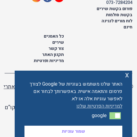
073-7284204
פורום בקשת שירים
בקשת סולמות
לוח מורים לנגינה
חינם
כל האמנים
שירים
צור קשר
תקנון האתר
מדיניות ופרטיות
x
האתר שלנו משתמש בעוגיות של Google לצורך
© כל הזכויות שמורות לתו ישראלי | ליאור מזור -
בניית אתרי
פרסום והתאמה אישית. באפשרותך לבחור אם
וורדפרס
לאפשר עוגיות אלה או לא.
למדיניות הפרטיות שלנו
האתר פועל ברשיון אקו”ם
google
google
האתר מאובטח ע"י קארדקום
שמור עוגיות