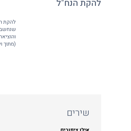
להקת הנח"ל
להקת הנ
שנחשבת 
והוציאה
(מתוך ו
שירים
אילו ציפורים