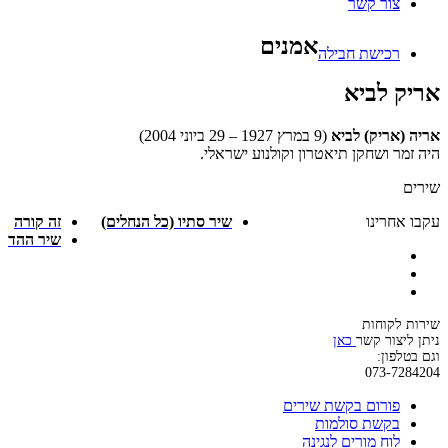
צור קשר
אמנים
רכישת חבילה
אריק לביא
אריה (אריק) לביא
(9 במרץ 1927 – 29 ביוני 2004)
היה זמר ושחקן תיאטרון וקולנוע ישראלי.
שירים
עקבו אחרינו
שיר סתיו (כל הנחלים)
זה קורה
שיר ההד
שירות לקוחות
ניתן ליצור קשר
כאן
וגם בטלפון:
073-7284204
פורום בקשת שירים
בקשת סולמות
לוח מורים לנגינה