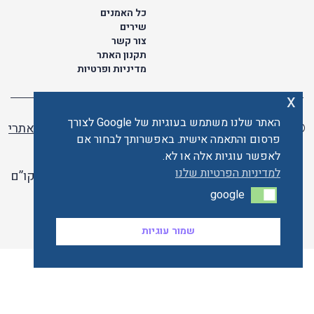
כל האמנים
שירים
צור קשר
תקנון האתר
מדיניות ופרטיות
x
האתר שלנו משתמש בעוגיות של Google לצורך
© כל הזכויות שמורות לתו ישראלי | ליאור מזור -
בניית אתרי
פרסום והתאמה אישית. באפשרותך לבחור אם
וורדפרס
לאפשר עוגיות אלה או לא.
למדיניות הפרטיות שלנו
האתר פועל ברשיון אקו”ם
google
google
האתר מאובטח ע"י קארדקום
שמור עוגיות