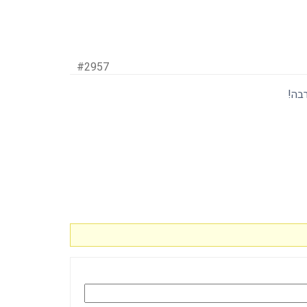
#2957
בה!