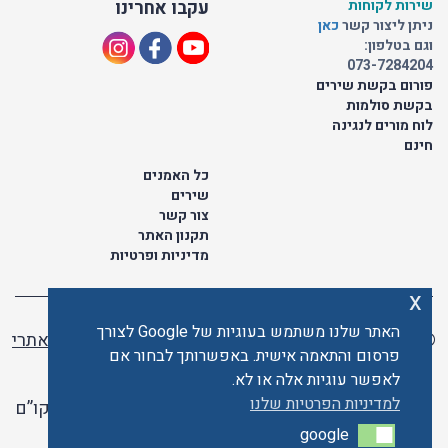
שירות לקוחות
עקבו אחרינו
ניתן ליצור קשר
כאן
וגם בטלפון:
073-7284204
פורום בקשת שירים
בקשת סולמות
לוח מורים לנגינה
חינם
כל האמנים
שירים
צור קשר
תקנון האתר
מדיניות ופרטיות
x
האתר שלנו משתמש בעוגיות של Google לצורך
© כל הזכויות שמורות לתו ישראלי | ליאור מזור -
בניית אתרי
פרסום והתאמה אישית. באפשרותך לבחור אם
וורדפרס
לאפשר עוגיות אלה או לא.
למדיניות הפרטיות שלנו
האתר פועל ברשיון אקו”ם
google
google