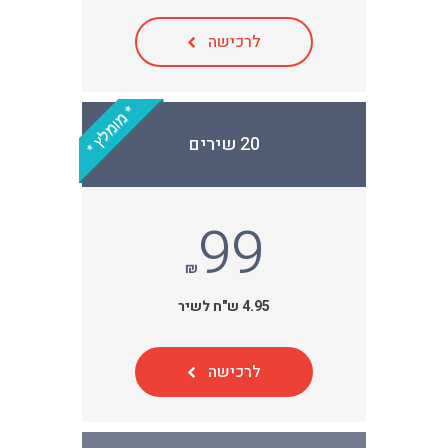
לרכישה
* מומלץ *
20 שירים
99
₪
4.95 ש"ח לשיר
לרכישה